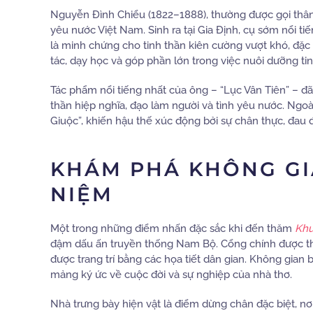
Nguyễn Đình Chiểu (1822–1888), thường được gọi thân 
yêu nước Việt Nam. Sinh ra tại Gia Định, cụ sớm nổi ti
là minh chứng cho tinh thần kiên cường vượt khó, đặ
tác, dạy học và góp phần lớn trong việc nuôi dưỡng t
Tác phẩm nổi tiếng nhất của ông – “Lục Vân Tiên” – đã
thần hiệp nghĩa, đạo làm người và tình yêu nước. Ngoài
Giuộc”, khiến hậu thế xúc động bởi sự chân thực, đau 
KHÁM PHÁ KHÔNG GI
NIỆM
Một trong những điểm nhấn đặc sắc khi đến thăm
Khu
đậm dấu ấn truyền thống Nam Bộ. Cổng chính được th
được trang trí bằng các họa tiết dân gian. Không gian
mảng ký ức về cuộc đời và sự nghiệp của nhà thơ.
Nhà trưng bày hiện vật là điểm dừng chân đặc biệt, nơ