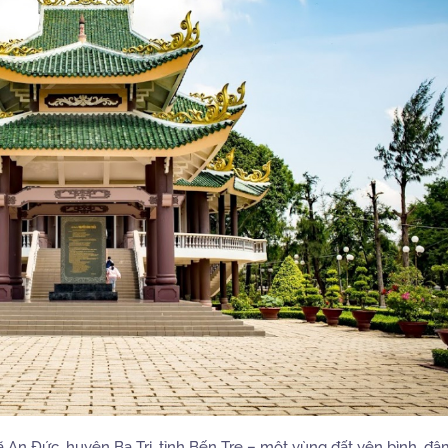
xã An Đức, huyện Ba Tri, tỉnh Bến Tre – một vùng đất yên bình, đậ