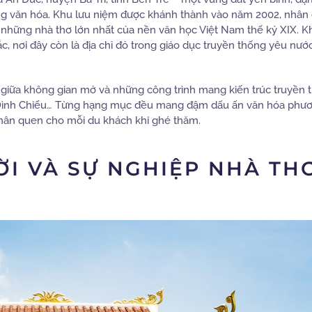
hống văn hóa. Khu lưu niệm được khánh thành vào năm 2002, nhân 
những nhà thơ lớn nhất của nền văn học Việt Nam thế kỷ XIX. K
sắc, nơi đây còn là địa chỉ đỏ trong giáo dục truyền thống yêu nước
hòa giữa không gian mở và những công trình mang kiến trúc truyền
n Đình Chiểu… Từng hạng mục đều mang đậm dấu ấn văn hóa phư
thân quen cho mỗi du khách khi ghé thăm.
I VÀ SỰ NGHIỆP NHÀ TH