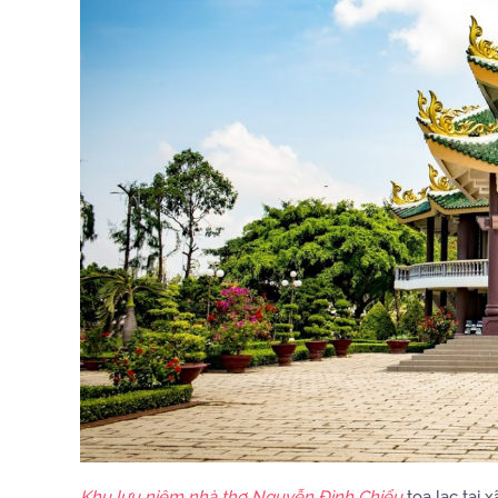
Khu lưu niệm nhà thơ Nguyễn Đình Chiểu
tọa lạc tại 