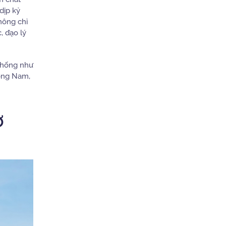
dịp kỷ
hông chỉ
, đạo lý
 thống như
ơng Nam,
Ơ