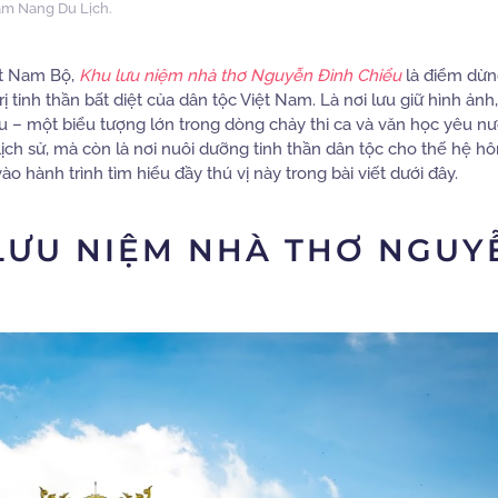
m Nang Du Lịch
.
ất Nam Bộ,
Khu lưu niệm nhà thơ Nguyễn Đình Chiểu
là điểm dừn
 tinh thần bất diệt của dân tộc Việt Nam. Là nơi lưu giữ hình ảnh
 – một biểu tượng lớn trong dòng chảy thi ca và văn học yêu nư
lịch sử, mà còn là nơi nuôi dưỡng tinh thần dân tộc cho thế hệ h
ào hành trình tìm hiểu đầy thú vị này trong bài viết dưới đây.
LƯU NIỆM NHÀ THƠ NGUY