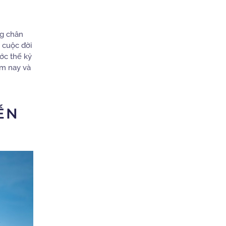
g chân
, cuộc đời
ớc thế kỷ
ôm nay và
ỄN