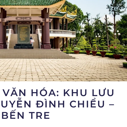
 VĂN HÓA: KHU LƯU
UYỄN ĐÌNH CHIỂU –
 BẾN TRE