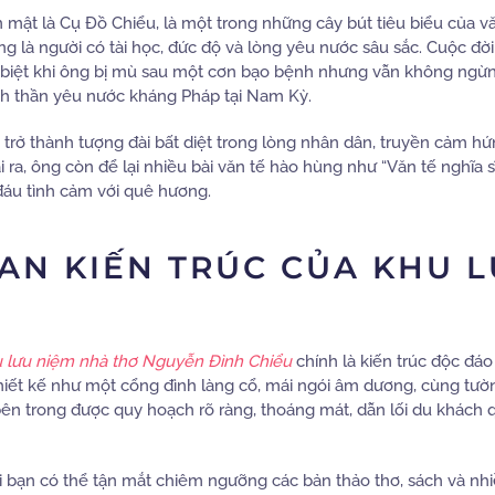
mật là Cụ Đồ Chiểu, là một trong những cây bút tiêu biểu của v
ếng là người có tài học, đức độ và lòng yêu nước sâu sắc. Cuộc đờ
c biệt khi ông bị mù sau một cơn bạo bệnh nhưng vẫn không ngừ
inh thần yêu nước kháng Pháp tại Nam Kỳ.
 trở thành tượng đài bất diệt trong lòng nhân dân, truyền cảm hứ
 ra, ông còn để lại nhiều bài văn tế hào hùng như “Văn tế nghĩa s
đáu tình cảm với quê hương.
AN KIẾN TRÚC CỦA KHU 
 lưu niệm nhà thơ Nguyễn Đình Chiểu
chính là kiến trúc độc đá
iết kế như một cổng đình làng cổ, mái ngói âm dương, cùng tườ
 bên trong được quy hoạch rõ ràng, thoáng mát, dẫn lối du khách 
i bạn có thể tận mắt chiêm ngưỡng các bản thảo thơ, sách và nhiề