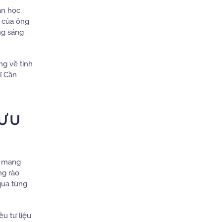
ăn học
i của ông
ng sáng
ng về tinh
ĩ Cần
LƯU
o mang
ng rào
qua từng
u tư liệu