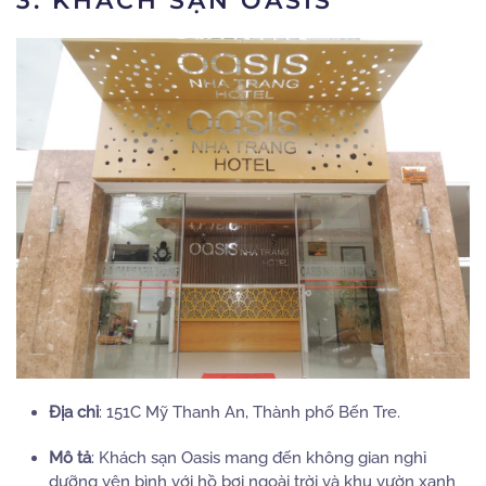
3. KHÁCH SẠN OASIS
Địa chỉ
:
151C Mỹ Thanh An, Thành phố Bến Tre.
Mô tả
:
Khách sạn Oasis mang đến không gian nghỉ
dưỡng yên bình với hồ bơi ngoài trời và khu vườn xanh