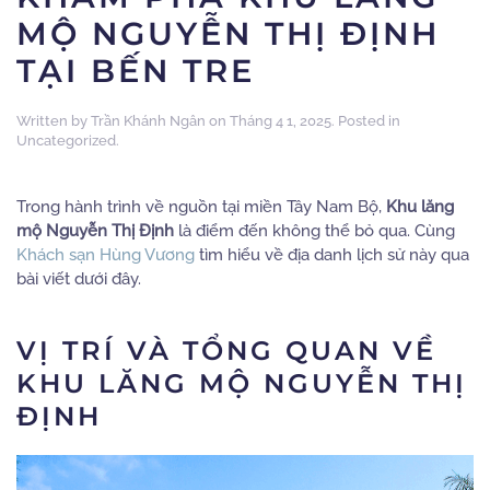
MỘ NGUYỄN THỊ ĐỊNH
TẠI BẾN TRE
Written by
Trần Khánh Ngân
on
Tháng 4 1, 2025
. Posted in
Uncategorized
.
Trong hành trình về nguồn tại miền Tây Nam Bộ,
Khu lăng
mộ Nguyễn Thị Định
là điểm đến không thể bỏ qua.
Cùng
Khách sạn Hùng Vương
tìm hiểu về địa danh lịch sử này qua
bài viết dưới đây.
VỊ TRÍ VÀ TỔNG QUAN VỀ
KHU LĂNG MỘ NGUYỄN THỊ
ĐỊNH