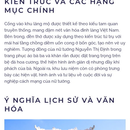
KIẾN TRÚC VÀ CÁC HẠNG
MỤC CHÍNH
Cổng vào khu lăng mộ được thiết kế theo kiểu tam quan
truyền thống, mang đậm nét văn hóa đình làng Việt Nam.
Bên trong, đền thờ được xây dựng theo kiến trúc tứ trụ với
mái hai tầng chồng diềm uốn cong ở bốn góc, tạo nên vẻ uy
nghiêm.
Tượng đồng của nữ tướng Nguyễn Thị Định trong
trang phục áo bà ba và khăn rằn được đặt trang trọng trên
bệ đá hoa cương, thể hiện hình ảnh giản dị nhưng đầy khí
phách của bà.
Ngoài ra, khu lưu niệm còn có phòng trưng
bày các hiện vật, hình ảnh và tư liệu về cuộc đời và sự
nghiệp cách mạng của nữ tướng.
Ý NGHĨA LỊCH SỬ VÀ VĂN
HÓA