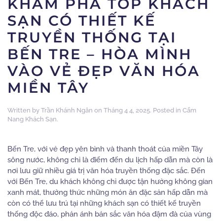
KHÁM PHÁ TOP KHÁCH
SẠN CÓ THIẾT KẾ
TRUYỀN THỐNG TẠI
BẾN TRE – HÒA MÌNH
VÀO VẺ ĐẸP VĂN HÓA
MIỀN TÂY
Written by
Trần Khánh Ngân
on
Tháng 4 4, 2025
. Posted in
Cẩm
Nang Khách Sạn
.
Bến Tre, với vẻ đẹp yên bình và thanh thoát của miền Tây
sông nước, không chỉ là điểm đến du lịch hấp dẫn mà còn là
nơi lưu giữ nhiều giá trị văn hóa truyền thống đặc sắc. Đến
với Bến Tre, du khách không chỉ được tận hưởng không gian
xanh mát, thưởng thức những món ăn đặc sản hấp dẫn mà
còn có thể lưu trú tại những khách sạn có thiết kế truyền
thống độc đáo, phản ánh bản sắc văn hóa đậm đà của vùng