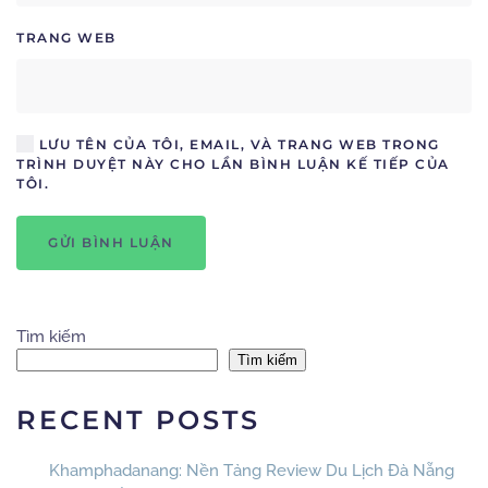
TRANG WEB
LƯU TÊN CỦA TÔI, EMAIL, VÀ TRANG WEB TRONG
TRÌNH DUYỆT NÀY CHO LẦN BÌNH LUẬN KẾ TIẾP CỦA
TÔI.
GỬI BÌNH LUẬN
Tìm kiếm
Tìm kiếm
RECENT POSTS
Khamphadanang: Nền Tảng Review Du Lịch Đà Nẵng