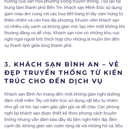
hưởng của văn hóa phương Đông truyền thống. Tọa lạc tại
trung tâm thành phố Bến Tre, khách sạn Minh Đức sử dụng
gam màu ấm cúng với các họa tiết trang trí lấy cảm hứng từ
thiên nhiên và văn hóa địa phương. Khuôn viên khách sạn
có nhiều cây xanh và không gian mở, tạo nên một không khí
thoáng đãng và dễ chịu. Khách sạn còn có những khu vực
nghỉ ngơi ngoài trời, thích hợp cho những ai muốn tìm đến
sự thanh tịnh giữa lòng thành phố.
3.
KHÁCH SẠN BÌNH AN – VẺ
ĐẸP TRUYỀN THỐNG TỪ KIẾN
TRÚC CHO ĐẾN DỊCH VỤ
Khách sạn Bình An mang đến một không gian nghỉ dưỡng
đậm chất miền Tây với kiến trúc sử dụng vật liệu tự nhiên
như gỗ và tre, tạo cảm giác gần gũi và dễ chịu. Các phòng
nghỉ tại khách sạn được thiết kế theo phong cách truyền
thống nhưng vẫn đảm bảo đầy đủ tiện nghi hiện đại. Bên
cạnh đó, không gian sân vườn rộng rãi với những hồ cá, tiểu