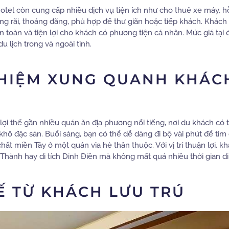
tel còn cung cấp nhiều dịch vụ tiện ích như cho thuê xe máy, hỗ
rộng rãi, thoáng đãng, phù hợp để thư giãn hoặc tiếp khách. Khách
 toàn và tiện lợi cho khách có phương tiện cá nhân. Mức giá tại
u lịch trong và ngoài tỉnh.
GHIỆM XUNG QUANH KHÁC
ợi thế gần nhiều quán ăn địa phương nổi tiếng, nơi du khách có 
hô đặc sản. Buổi sáng, bạn có thể dễ dàng đi bộ vài phút để tìm
t miền Tây ở một quán vỉa hè thân thuộc. Với vị trí thuận lợi, k
Thành hay di tích Dinh Điền mà không mất quá nhiều thời gian d
Ế TỪ KHÁCH LƯU TRÚ