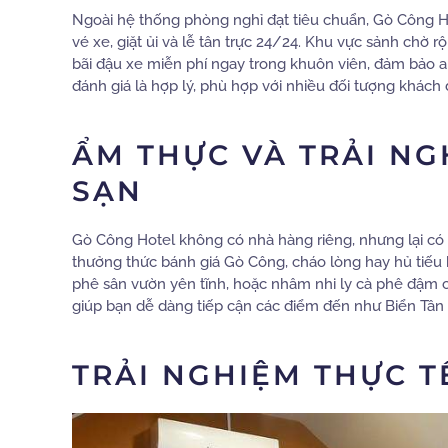
Ngoài hệ thống phòng nghỉ đạt tiêu chuẩn, Gò Công Ho
vé xe, giặt ủi và lễ tân trực 24/24. Khu vực sảnh chờ 
bãi đậu xe miễn phí ngay trong khuôn viên, đảm bảo an
đánh giá là hợp lý, phù hợp với nhiều đối tượng khách d
ẨM THỰC VÀ TRẢI N
SẠN
Gò Công Hotel không có nhà hàng riêng, nhưng lại có l
thưởng thức bánh giá Gò Công, cháo lòng hay hủ tiếu k
phê sân vườn yên tĩnh, hoặc nhâm nhi ly cà phê đậm chấ
giúp bạn dễ dàng tiếp cận các điểm đến như Biển Tân 
TRẢI NGHIỆM THỰC T