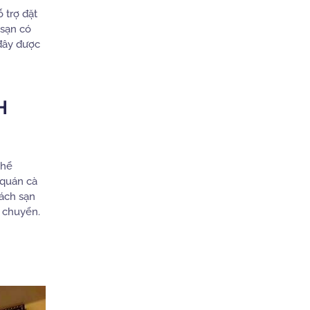
 trợ đặt
 sạn có
 đây được
H
thể
 quán cà
hách sạn
i chuyển.