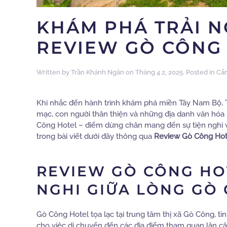
KHÁM PHÁ TRẢI N
REVIEW GÒ CÔNG
Written by
Trần Khánh Ngân
on
Tháng 4 2, 2025
. Posted in
Cẩ
Khi nhắc đến hành trình khám phá miền Tây Nam Bộ, 
mạc, con người thân thiện và những địa danh văn hóa l
Công Hotel – điểm dừng chân mang đến sự tiện nghi 
trong bài viết dưới đây thông qua
Review Gò Công Hot
REVIEW GÒ CÔNG HOT
NGHI GIỮA LÒNG GÒ
Gò Công Hotel tọa lạc tại trung tâm thị xã Gò Công, t
cho việc di chuyển đến các địa điểm tham quan lân c