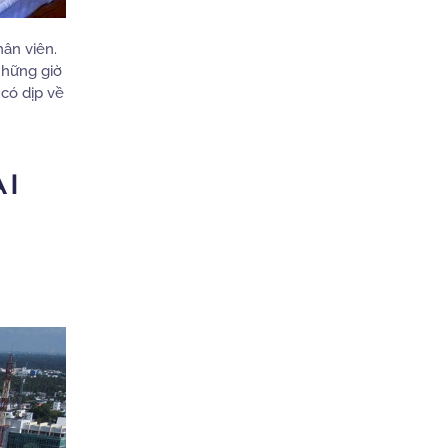
hân viên.
những giờ
 có dịp về
ẠI