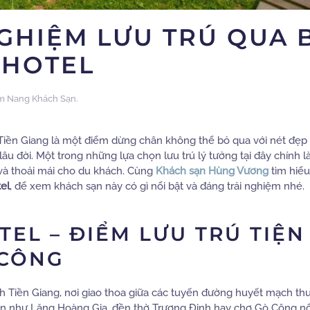
GHIỆM LƯU TRÚ QUA 
 HOTEL
m Nang Khách Sạn
.
Tiền Giang là một điểm dừng chân không thể bỏ qua với nét đẹ
âu đời. Một trong những lựa chọn lưu trú lý tưởng tại đây chính l
và thoải mái cho du khách. Cùng
Khách sạn Hùng Vương
tìm hiểu
el
, để xem khách sạn này có gì nổi bật và đáng trải nghiệm nhé.
EL – ĐIỂM LƯU TRÚ TIỆN
 CÔNG
ỉnh Tiền Giang, nơi giao thoa giữa các tuyến đường huyết mạch th
ận như Lăng Hoàng Gia, đền thờ Trương Định hay chợ Gò Công nổi