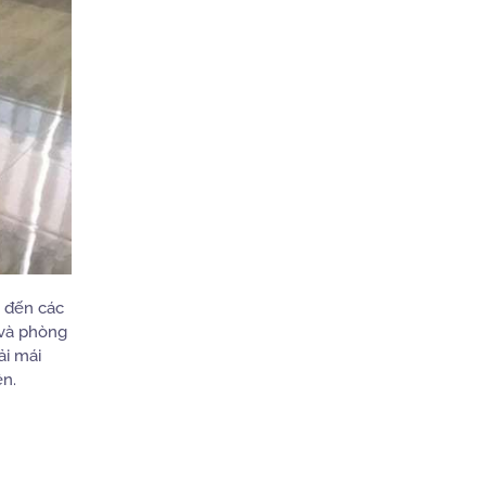
 đến các
 và phòng
ải mái
ên.