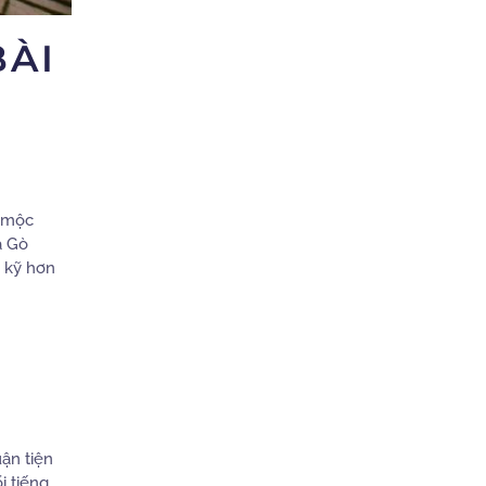
BÀI
p mộc
à Gò
 kỹ hơn
uận tiện
 tiếng.