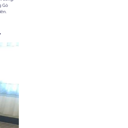
g Gò
iên.
L