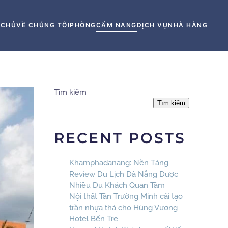
 CHỦ
VỀ CHÚNG TÔI
PHÒNG
CẨM NANG
DỊCH VỤ
NHÀ HÀNG
Tìm kiếm
Tìm kiếm
RECENT POSTS
Khamphadanang: Nền Tảng
Review Du Lịch Đà Nẵng Được
Nhiều Du Khách Quan Tâm
Nội thất Tân Trường Minh cải tạo
trần nhựa thả cho Hùng Vương
Hotel Bến Tre