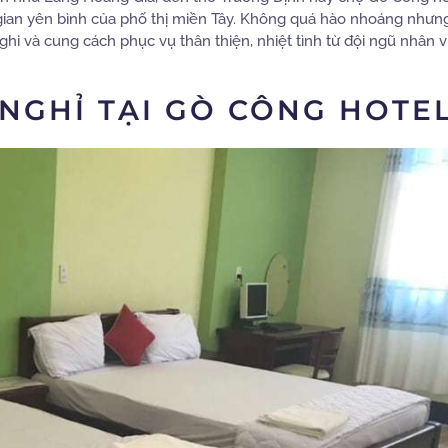
g gian yên bình của phố thị miền Tây. Không quá hào nhoáng nhưn
hi và cung cách phục vụ thân thiện, nhiệt tình từ đội ngũ nhân v
NGHỈ TẠI GÒ CÔNG HOTE