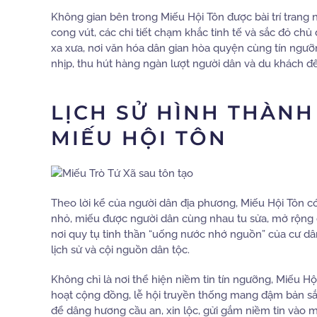
Không gian bên trong Miếu Hội Tôn được bài trí trang
cong vút, các chi tiết chạm khắc tinh tế và sắc đỏ chủ
xa xưa, nơi văn hóa dân gian hòa quyện cùng tín ngưỡn
nhịp, thu hút hàng ngàn lượt người dân và du khách đến
LỊCH SỬ HÌNH THÀNH
MIẾU HỘI TÔN
Theo lời kể của người dân địa phương, Miếu Hội Tôn có
nhỏ, miếu được người dân cùng nhau tu sửa, mở rộng q
nơi quy tụ tinh thần “uống nước nhớ nguồn” của cư d
lịch sử và cội nguồn dân tộc.
Không chỉ là nơi thể hiện niềm tin tín ngưỡng, Miếu Hộ
hoạt cộng đồng, lễ hội truyền thống mang đậm bản sắ
để dâng hương cầu an, xin lộc, gửi gắm niềm tin vào m