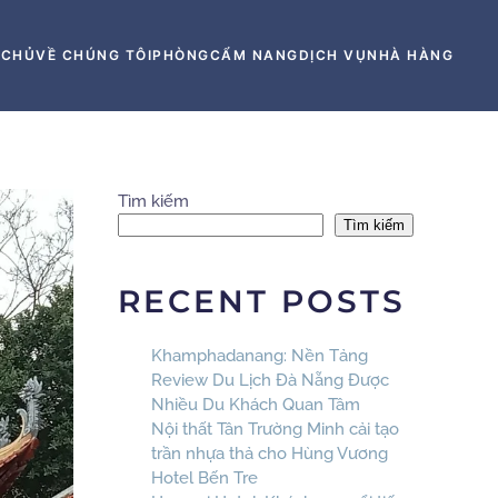
 CHỦ
VỀ CHÚNG TÔI
PHÒNG
CẨM NANG
DỊCH VỤ
NHÀ HÀNG
Tìm kiếm
Tìm kiếm
RECENT POSTS
Khamphadanang: Nền Tảng
Review Du Lịch Đà Nẵng Được
Nhiều Du Khách Quan Tâm
Nội thất Tân Trường Minh cải tạo
trần nhựa thả cho Hùng Vương
Hotel Bến Tre