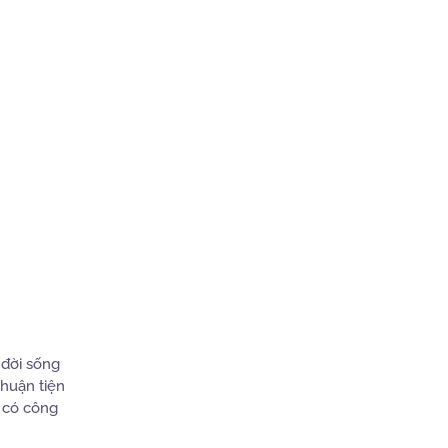
 đời sống
thuận tiện
 có công