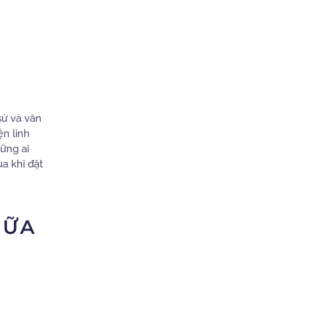
sử và văn
ện linh
ững ai
a khi đặt
IỮA