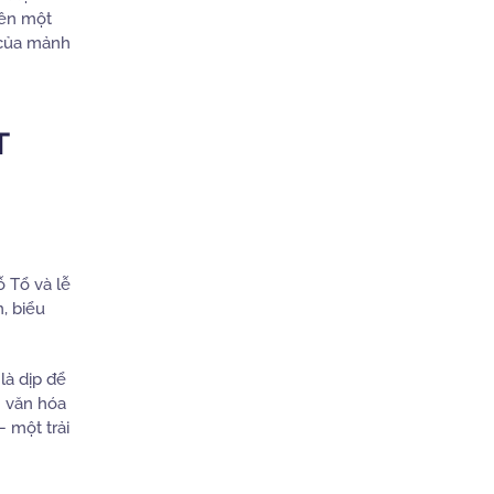
nên một
 của mảnh
T
ỗ Tổ và lễ
, biểu
là dịp để
n văn hóa
 một trải