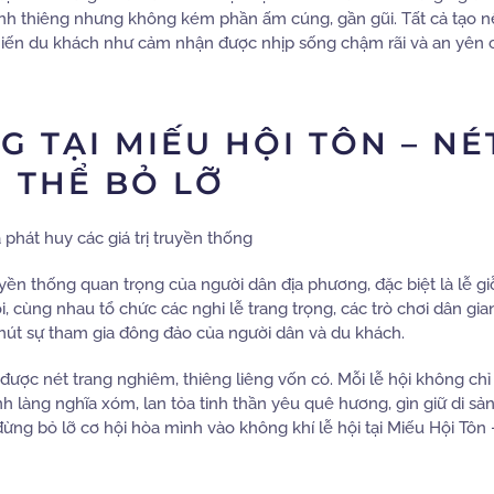
h, linh thiêng nhưng không kém phần ấm cúng, gần gũi. Tất cả tạo 
hiến du khách như cảm nhận được nhịp sống chậm rãi và an yên
G TẠI MIẾU HỘI TÔN – NÉ
 THỂ BỎ LỠ
yền thống quan trọng của người dân địa phương, đặc biệt là lễ gi
 cùng nhau tổ chức các nghi lễ trang trọng, các trò chơi dân gian
 hút sự tham gia đông đảo của người dân và du khách.
được nét trang nghiêm, thiêng liêng vốn có. Mỗi lễ hội không chỉ 
h làng nghĩa xóm, lan tỏa tinh thần yêu quê hương, gìn giữ di sả
ng bỏ lỡ cơ hội hòa mình vào không khí lễ hội tại Miếu Hội Tôn –