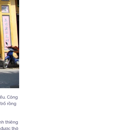
iếu. Công
 trổ rồng
nh thiêng
 được thờ