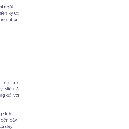
ái ngói
miền ký ức
ở nên nhộn
là một am
. Miếu là
ng đối với
g sinh
c đến đây
sợi dây