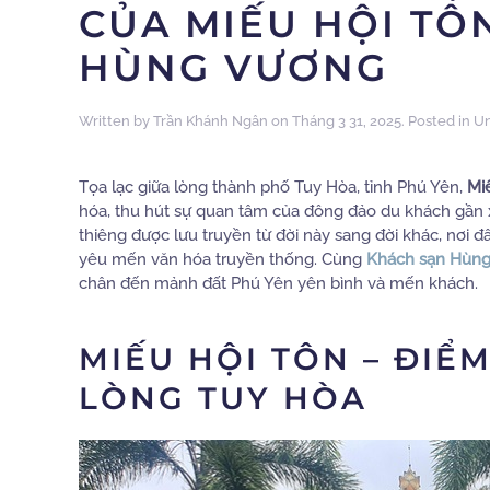
CỦA MIẾU HỘI TÔ
HÙNG VƯƠNG
Written by
Trần Khánh Ngân
on
Tháng 3 31, 2025
. Posted in
Un
Tọa lạc giữa lòng thành phố Tuy Hòa, tỉnh Phú Yên,
Mi
hóa, thu hút sự quan tâm của đông đảo du khách gần x
thiêng được lưu truyền từ đời này sang đời khác, nơi
yêu mến văn hóa truyền thống. Cùng
Khách sạn Hùn
chân đến mảnh đất Phú Yên yên bình và mến khách.
MIẾU HỘI TÔN – ĐIỂ
LÒNG TUY HÒA