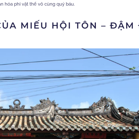
 văn hóa phi vật thể vô cùng quý báu.
CỦA MIẾU HỘI TÔN – ĐẬM