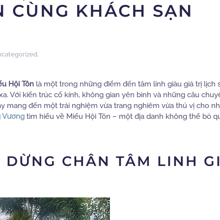
N CÙNG KHÁCH SẠN
categorized
.
ếu Hội Tôn
là một trong những điểm đến tâm linh giàu giá trị lịch 
a. Với kiến trúc cổ kính, không gian yên bình và những câu chuy
 đây mang đến một trải nghiệm vừa trang nghiêm vừa thú vị cho nh
g Vương
tìm hiểu về Miếu Hội Tôn – một địa danh không thể bỏ qu
M DỪNG CHÂN TÂM LINH G