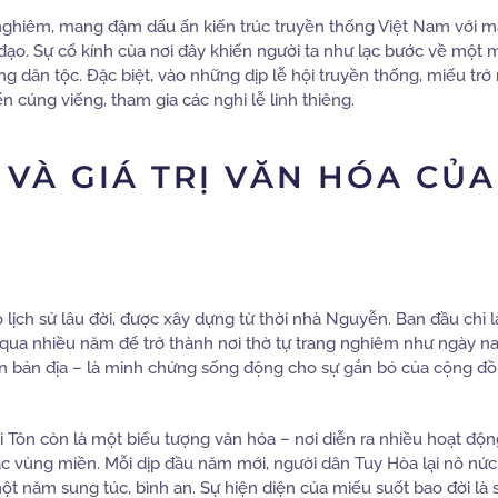
 nghiêm, mang đậm dấu ấn kiến trúc truyền thống Việt Nam với m
 đạo. Sự cổ kính của nơi đây khiến người ta như lạc bước về một 
g dân tộc. Đặc biệt, vào những dịp lễ hội truyền thống, miếu tr
 cúng viếng, tham gia các nghi lễ linh thiêng.
 VÀ GIÁ TRỊ VĂN HÓA CỦA
 lịch sử lâu đời, được xây dựng từ thời nhà Nguyễn. Ban đầu chỉ 
ua nhiều năm để trở thành nơi thờ tự trang nghiêm như ngày nay
ân bản địa – là minh chứng sống động cho sự gắn bó của cộng đồ
i Tôn còn là một biểu tượng văn hóa – nơi diễn ra nhiều hoạt độn
c vùng miền. Mỗi dịp đầu năm mới, người dân Tuy Hòa lại nô nứ
ột năm sung túc, bình an. Sự hiện diện của miếu suốt bao đời là 