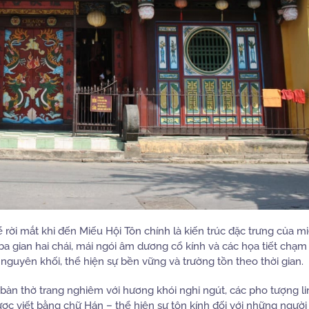
ời mắt khi đến Miếu Hội Tôn chính là kiến trúc đặc trưng của m
ba gian hai chái, mái ngói âm dương cổ kính và các họa tiết chạm
uyên khối, thể hiện sự bền vững và trường tồn theo thời gian.
àn thờ trang nghiêm với hương khói nghi ngút, các pho tượng li
ược viết bằng chữ Hán – thể hiện sự tôn kính đối với những người