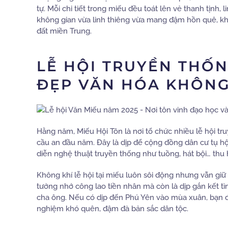
tự. Mỗi chi tiết trong miếu đều toát lên vẻ thanh tịn
không gian vừa linh thiêng vừa mang đậm hồn quê, k
đất miền Trung.
LỄ HỘI TRUYỀN THỐN
ĐẸP VĂN HÓA KHÔNG
Hằng năm, Miếu Hội Tôn là nơi tổ chức nhiều lễ hội tru
cầu an đầu năm. Đây là dịp để cộng đồng dân cư tụ hội,
diễn nghệ thuật truyền thống như tuồng, hát bội… thu
Không khí lễ hội tại miếu luôn sôi động nhưng vẫn giữ 
tưởng nhớ công lao tiền nhân mà còn là dịp gắn kết tìn
cha ông. Nếu có dịp đến Phú Yên vào mùa xuân, bạn đừ
nghiệm khó quên, đậm đà bản sắc dân tộc.