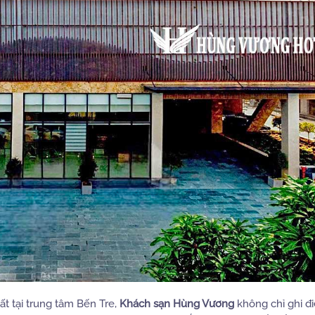
ất tại trung tâm Bến Tre,
Khách sạn Hùng Vương
không chỉ ghi đ