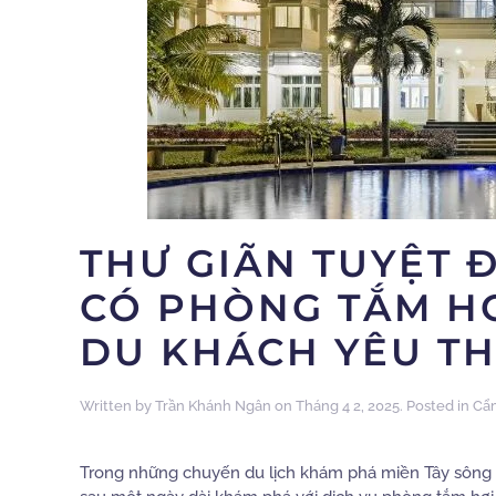
THƯ GIÃN TUYỆT 
CÓ PHÒNG TẮM HƠ
DU KHÁCH YÊU TH
Written by
Trần Khánh Ngân
on
Tháng 4 2, 2025
. Posted in
Cẩ
Trong những chuyến du lịch khám phá miền Tây sông n