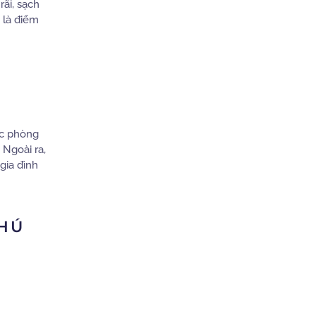
rãi, sạch
 là điểm
ực phòng
 Ngoài ra,
gia đình
PHÚ