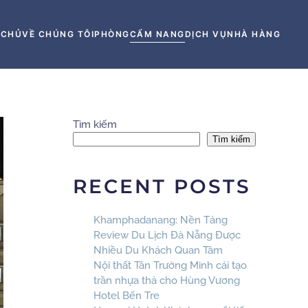
 CHỦ
VỀ CHÚNG TÔI
PHÒNG
CẨM NANG
DỊCH VỤ
NHÀ HÀNG
Tìm kiếm
Tìm kiếm
RECENT POSTS
Khamphadanang: Nền Tảng
Review Du Lịch Đà Nẵng Được
Nhiều Du Khách Quan Tâm
Nội thất Tân Trường Minh cải tạo
trần nhựa thả cho Hùng Vương
Hotel Bến Tre