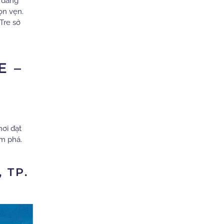
đang
ọn vẹn.
Tre sở
E –
hơi đạt
ám phá.
 TP.