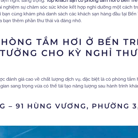
tiện nghi, sang trọng.
Top khách sạn có phòng tắm hơi ở Bến Tre
rải nghiệm sự chăm sóc sức khỏe kết hợp nghỉ dưỡng một cách tr
i bạn cùng khám phá danh sách các khách sạn hàng đầu tại Bến 
ủa bạn thêm phần thư thái và đáng nhớ.
HÒNG TẮM HƠI Ở BẾN TR
 TƯỞNG CHO KỲ NGHỈ THƯ
c đánh giá cao về chất lượng dịch vụ, đặc biệt là có phòng tắm 
gian sang trọng vừa có thể tái tạo năng lượng sau hành trình kh
 – 91 HÙNG VƯƠNG, PHƯỜNG 3,