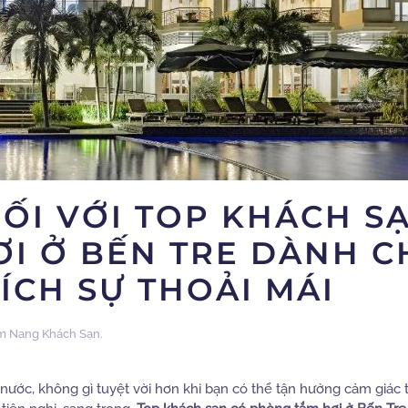
ĐỐI VỚI TOP KHÁCH S
I Ở BẾN TRE DÀNH 
ÍCH SỰ THOẢI MÁI
m Nang Khách Sạn
.
ước, không gì tuyệt vời hơn khi bạn có thể tận hưởng cảm giác 