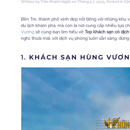
Written by
Trần Khánh Ngân
on
Tháng 4 2, 2025
. Posted in
Cẩ
Bến Tre, thành phố xinh đẹp nổi tiếng với những khu 
du lịch khám phá, mà còn là nơi cung cấp nhiều lựa chọ
Vương
sẽ cùng bạn tìm hiểu về
Top khách sạn có dịch 
nghi, thoải mái, với dịch vụ phòng luôn sẵn sàng, đừ
1.
KHÁCH SẠN HÙNG VƯƠ