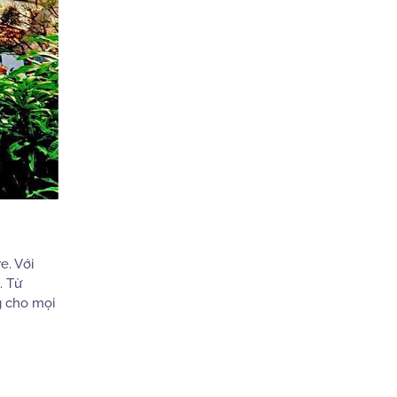
e. Với
. Từ
g cho mọi