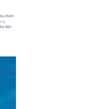
yêu thích
ùng
rú tiện