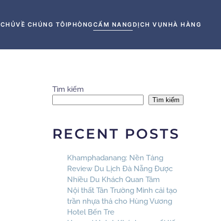
 CHỦ
VỀ CHÚNG TÔI
PHÒNG
CẨM NANG
DỊCH VỤ
NHÀ HÀNG
Tìm kiếm
Tìm kiếm
RECENT POSTS
Khamphadanang: Nền Tảng
Review Du Lịch Đà Nẵng Được
Nhiều Du Khách Quan Tâm
Nội thất Tân Trường Minh cải tạo
trần nhựa thả cho Hùng Vương
Hotel Bến Tre