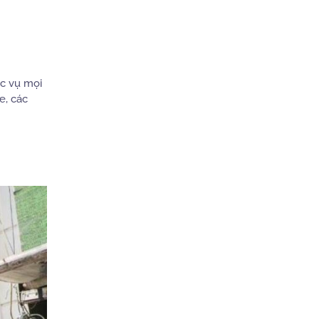
ục vụ mọi
e, các