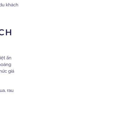
 du khách
ÁCH
iệt ấn
thoáng
mức giá
ua, rau