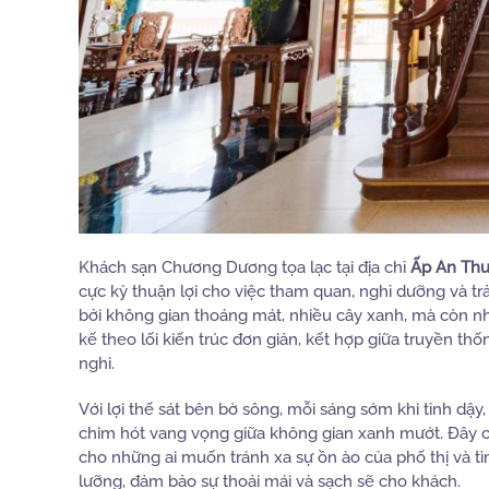
Khách sạn Chương Dương tọa lạc tại địa chỉ
Ấp An Thu
cực kỳ thuận lợi cho việc tham quan, nghỉ dưỡng và t
bởi không gian thoáng mát, nhiều cây xanh, mà còn n
kế theo lối kiến trúc đơn giản, kết hợp giữa truyền th
nghi.
Với lợi thế sát bên bờ sông, mỗi sáng sớm khi tỉnh dậ
chim hót vang vọng giữa không gian xanh mướt. Đây 
cho những ai muốn tránh xa sự ồn ào của phố thị và tì
lưỡng, đảm bảo sự thoải mái và sạch sẽ cho khách.