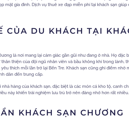
p mặt gia đình. Dịch vụ thuê xe đạp miễn phí tại khách sạn giúp
Ế CỦA DU KHÁCH TẠI KH
ương là nơi mang lại cảm giác gần gũi như đang ở nhà. Họ đặc b
ự thân thiện của đội ngũ nhân viên và bầu không khí trong lành, 
yêu thích mỗi lần trở lại Bến Tre. Khách sạn cũng ghi điểm nhờ 
ình dân đến trung cấp.
tại nhà hàng của khách sạn, đặc biệt là các món cá kho tộ, canh ch
u này khiến trải nghiệm lưu trú trở nên đáng nhớ hơn rất nhiều.
GẦN KHÁCH SẠN CHƯƠNG