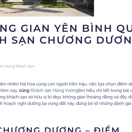
NG GIAN YÊN BÌNH Q
CH SẠN CHƯƠNG DƯƠ
ẩm Nang Khách Sạn
.
iên nhiên hài hòa cùng con người hiền hậu, việc lựa chọn điểm 
 Hôm nay,
cùng
Khách sạn Hùng Vương
tìm hiểu chi tiết trong bài 
ng khách sạn sở hữu vị trí đẹp, không gian thoáng đãng và đầy đủ
 hoạch nghỉ dưỡng tại vùng đất này, đừng bỏ lỡ những đánh giá c
CHƯƠNG DƯƠNG – ĐIỂM