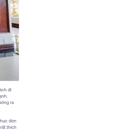
ách đi
ạnh,
ướng ra
Thực đơn
rất thích