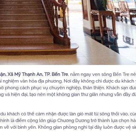
ận, Xã Mỹ Thạnh An, TP. Bến Tre
, nằm ngay ven sông Bến Tre nên 
rải nghiệm văn hóa địa phương. Nơi đây không chỉ được du khách 
hờ phong cách phục vụ chuyên nghiệp, thân thiện. Khách sạn đượ
ống và hiện đại, tạo nên một không gian thư giãn nhưng vẫn đầy đủ
y, du khách có thể cảm nhận được làn gió mát từ sông thổi vào, cù
chính là điểm cộng lớn giúp Chương Dương trở thành lựa chọn h
m về với bình yên. Không gian phòng nghỉ tại đây luôn được vệ si