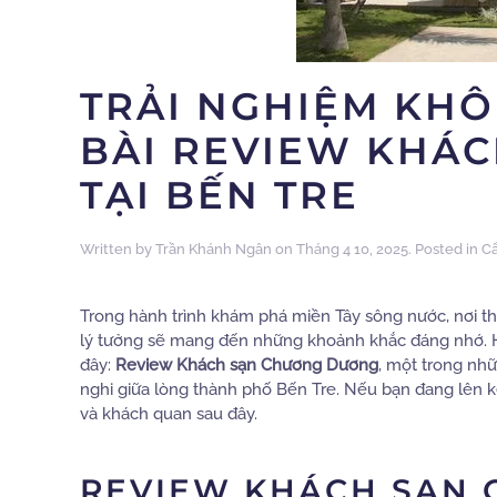
TRẢI NGHIỆM KHÔ
BÀI REVIEW KHÁ
TẠI BẾN TRE
Written by
Trần Khánh Ngân
on
Tháng 4 10, 2025
. Posted in
C
Trong hành trình khám phá miền Tây sông nước, nơi th
lý tưởng sẽ mang đến những khoảnh khắc đáng nhớ.
đây:
Review Khách sạn Chương Dương
, một trong nhữ
nghi giữa lòng thành phố Bến Tre. Nếu bạn đang lên kế
và khách quan sau đây.
REVIEW KHÁCH SẠN 