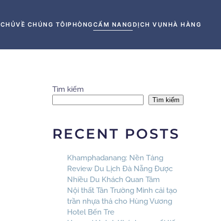
 CHỦ
VỀ CHÚNG TÔI
PHÒNG
CẨM NANG
DỊCH VỤ
NHÀ HÀNG
Tìm kiếm
Tìm kiếm
RECENT POSTS
Khamphadanang: Nền Tảng
Review Du Lịch Đà Nẵng Được
Nhiều Du Khách Quan Tâm
Nội thất Tân Trường Minh cải tạo
trần nhựa thả cho Hùng Vương
Hotel Bến Tre