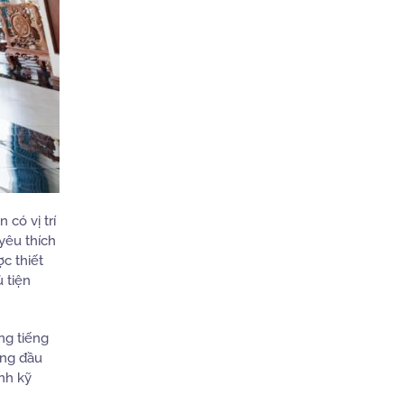
có vị trí
yêu thích
c thiết
 tiện
ng tiếng
àng đầu
nh kỹ