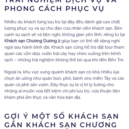
PHONG CÁCH PHỤC VỤ
Nhiều du khách từng lưu trú tại đây đều đánh giá cao chất
lượng phục vụ và sự chu đáo của nhân viên khách sạn. Bên
cạnh sự sạch sẽ và tiện nghi, không gian yên tĩnh, riêng tư tại
Khách sạn Chương Dương 2
giúp bạn có thể dễ dàng nghỉ
ngơi sau hành trình dài. Khách sạn cũng hỗ trợ đặt tour tham
quan các cồn dừa, vườn trái cây hay chèo xuồng trên kênh
rạch – những trải nghiệm không thể bỏ qua khi đến Bến Tre.
Ngoài ra, khu vực xung quanh khách sạn có khá nhiều lựa
chọn ăn uống như quán bún, phở, bánh xèo miền Tây và các
quán cà phê sân vườn. Đây thực sự là vị trí lý tưởng cho
những ai muốn vừa tiết kiệm chi phí lưu trú, vừa thuận tiện
khám phá ẩm thực và văn hóa bản địa.
GỢI Ý MỘT SỐ KHÁCH SẠN
GẦN KHÁCH SẠN CHƯƠNG