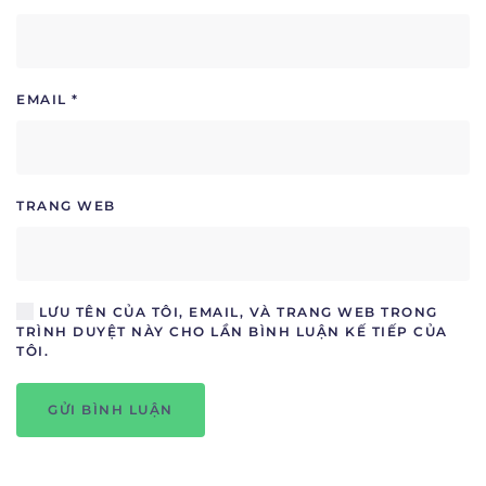
EMAIL
*
TRANG WEB
LƯU TÊN CỦA TÔI, EMAIL, VÀ TRANG WEB TRONG
TRÌNH DUYỆT NÀY CHO LẦN BÌNH LUẬN KẾ TIẾP CỦA
TÔI.
GỬI BÌNH LUẬN