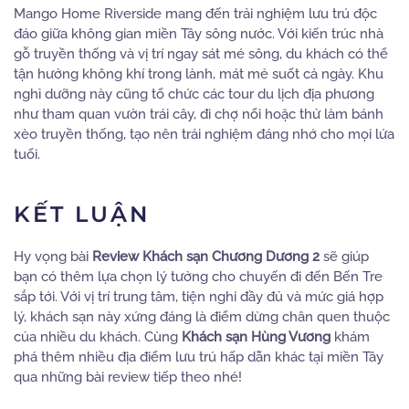
Mango Home Riverside mang đến trải nghiệm lưu trú độc
đáo giữa không gian miền Tây sông nước. Với kiến trúc nhà
gỗ truyền thống và vị trí ngay sát mé sông, du khách có thể
tận hưởng không khí trong lành, mát mẻ suốt cả ngày. Khu
nghỉ dưỡng này cũng tổ chức các tour du lịch địa phương
như tham quan vườn trái cây, đi chợ nổi hoặc thử làm bánh
xèo truyền thống, tạo nên trải nghiệm đáng nhớ cho mọi lứa
tuổi.
KẾT LUẬN
Hy vọng bài
Review Khách sạn Chương Dương 2
sẽ giúp
bạn có thêm lựa chọn lý tưởng cho chuyến đi đến Bến Tre
sắp tới. Với vị trí trung tâm, tiện nghi đầy đủ và mức giá hợp
lý, khách sạn này xứng đáng là điểm dừng chân quen thuộc
của nhiều du khách. Cùng
Khách sạn Hùng Vương
khám
phá thêm nhiều địa điểm lưu trú hấp dẫn khác tại miền Tây
qua những bài review tiếp theo nhé!