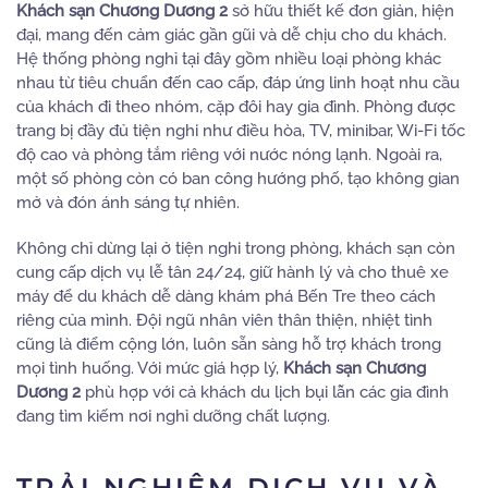
Khách sạn Chương Dương 2
sở hữu thiết kế đơn giản, hiện
đại, mang đến cảm giác gần gũi và dễ chịu cho du khách.
Hệ thống phòng nghỉ tại đây gồm nhiều loại phòng khác
nhau từ tiêu chuẩn đến cao cấp, đáp ứng linh hoạt nhu cầu
của khách đi theo nhóm, cặp đôi hay gia đình. Phòng được
trang bị đầy đủ tiện nghi như điều hòa, TV, minibar, Wi-Fi tốc
độ cao và phòng tắm riêng với nước nóng lạnh. Ngoài ra,
một số phòng còn có ban công hướng phố, tạo không gian
mở và đón ánh sáng tự nhiên.
Không chỉ dừng lại ở tiện nghi trong phòng, khách sạn còn
cung cấp dịch vụ lễ tân 24/24, giữ hành lý và cho thuê xe
máy để du khách dễ dàng khám phá Bến Tre theo cách
riêng của mình. Đội ngũ nhân viên thân thiện, nhiệt tình
cũng là điểm cộng lớn, luôn sẵn sàng hỗ trợ khách trong
mọi tình huống. Với mức giá hợp lý,
Khách sạn Chương
Dương 2
phù hợp với cả khách du lịch bụi lẫn các gia đình
đang tìm kiếm nơi nghỉ dưỡng chất lượng.
TRẢI NGHIỆM DỊCH VỤ VÀ