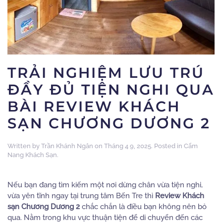
TRẢI NGHIỆM LƯU TRÚ
ĐẦY ĐỦ TIỆN NGHI QUA
BÀI REVIEW KHÁCH
SẠN CHƯƠNG DƯƠNG 2
Written by
Trần Khánh Ngân
on
Tháng 4 9, 2025
. Posted in
Cẩm
Nang Khách Sạn
.
Nếu bạn đang tìm kiếm một nơi dừng chân vừa tiện nghi,
vừa yên tĩnh ngay tại trung tâm Bến Tre thì
Review Khách
sạn Chương Dương 2
chắc chắn là điều bạn không nên bỏ
qua. Nằm trong khu vực thuận tiện để di chuyển đến các